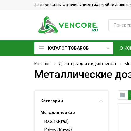
Федеральный магазин климатической техники и
О К
КАТАЛОГ ТОВАРОВ
Кондиционеры
Каталог
Дозаторы для жидкого мыла
Ме
Металлические до
Фреон
Вентиляционное оборудование
Очистители воздуха
Категории
Увлажнители воздуха
Металлические
Мойки воздуха
BXG (Китай)
Водонагреватели
Ksitex (Китай)