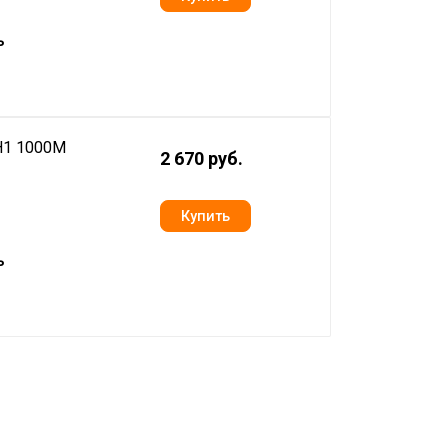
ь
H1 1000M
2 670 руб.
ь