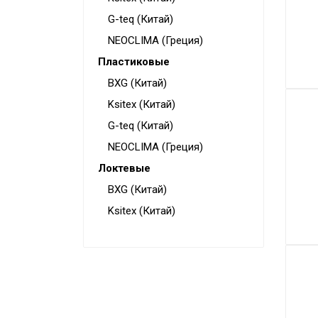
Конвекторы
G-teq (Китай)
Электрокамины
NEOCLIMA (Греция)
Пластиковые
Тепловые пушки
BXG (Китай)
Тепловые завесы
Ksitex (Китай)
Калориферы
G-teq (Китай)
Инфракрасные обогреватели
NEOCLIMA (Греция)
Уличные обогреватели
Локтевые
Чаши для костра
BXG (Китай)
Ksitex (Китай)
Сушилки для рук
Осушители воздуха
Фены стационарные
Дозаторы для жидкого мыла
Диспенсеры