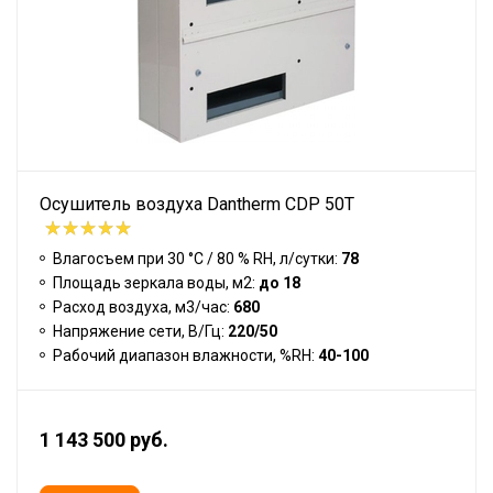
Осушитель воздуха Dantherm CDP 50T
Влагосъем при 30 °С / 80 % RH, л/сутки:
78
Площадь зеркала воды, м2:
до 18
Расход воздуха, м3/час:
680
Напряжение сети, В/Гц:
220/50
Рабочий диапазон влажности, %RH:
40-100
1 143 500 руб.