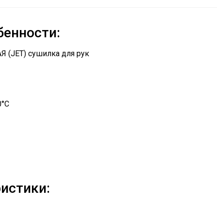
енности:
 (JET) сушилка для рук
0°С
истики: