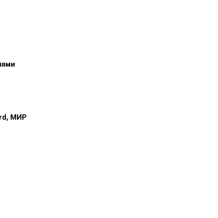
иями
ard, МИР