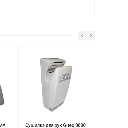
IMA
Сушилка для рук G-teq 8880
Сушилка д