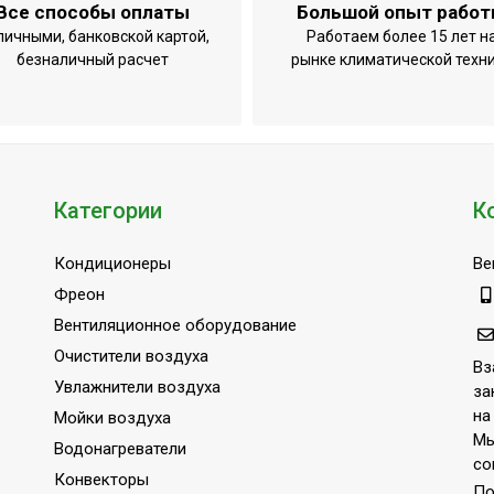
Все способы оплаты
Большой опыт рабо
личными, банковской картой,
Работаем более 15 лет н
безналичный расчет
рынке климатической техн
Категории
К
Кондиционеры
Ве
Фреон
Вентиляционное оборудование
Очистители воздуха
Вз
Увлажнители воздуха
за
на
Мойки воздуха
Мы
Водонагреватели
со
Конвекторы
По