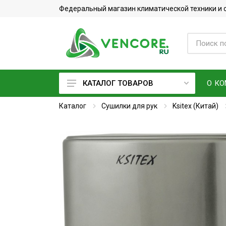
Федеральный магазин климатической техники и
О К
КАТАЛОГ ТОВАРОВ
Каталог
Кондиционеры
Сушилки для рук
Ksitex (Китай)
Фреон
Вентиляционное оборудование
Очистители воздуха
Увлажнители воздуха
Мойки воздуха
Водонагреватели