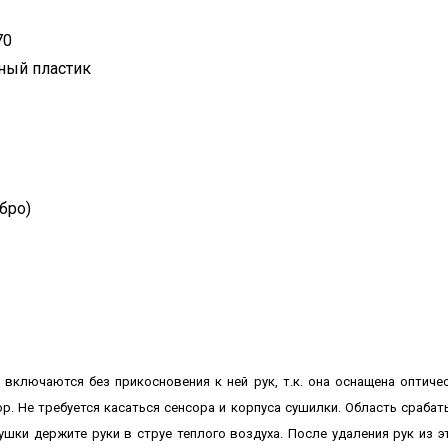
70
ный пластик
бро)
включаются без прикосновения к ней рук, т.к. она оснащена оптич
р. Не требуется касаться сенсора и корпуса сушилки. Область срабат
шки держите руки в струе теплого воздуха. После удаления рук из э