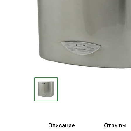
Конвекторы
Электрокамины
Тепловые пушки
Тепловые завесы
Калориферы
Инфракрасные обогреватели
Уличные обогреватели
Чаши для костра
Сушилки для рук
Осушители воздуха
Фены стационарные
Дозаторы для жидкого мыла
Описание
Отзывы
Диспенсеры