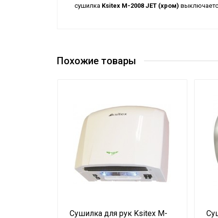
сушилка
Ksitex M-2008 JET (хром)
выключаетс
Похожие товары
sitex M-
Сушилка для рук Ksitex M-
Суш