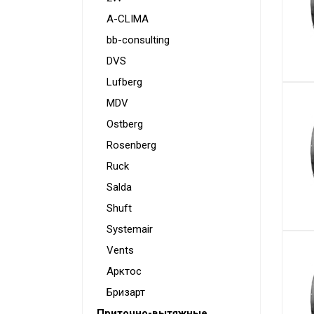
Конвекторы
A-CLIMA
Электрокамины
bb-consulting
Тепловые пушки
DVS
Lufberg
Тепловые завесы
MDV
Калориферы
Ostberg
Инфракрасные обогреватели
Rosenberg
Уличные обогреватели
Ruck
Чаши для костра
Salda
Shuft
Сушилки для рук
Systemair
Осушители воздуха
Vents
Фены стационарные
Арктос
Дозаторы для жидкого мыла
Бризарт
Приточно-вытяжные
Диспенсеры