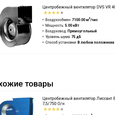
Центробежный вентилятор DVS VR 40
3
Воздухообмен:
7100.00 м
/час
Мощность:
5.00 кВт
Воздуховод:
Прямоугольный
Уровень шума:
75 дБ
Способ установки:
В любом положении
хожие товары
Центробежный вентилятор Лиссант В
7,5/750 О/н
3