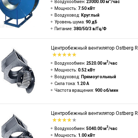
Воздухообмен:
23000.00 м
/час
Мощность:
7.50 кВт
Воздуховод:
Круглый
Уровень шума:
90 дБ
Питание:
380/50/3 в/Гц/Ф
Центробежный вентилятор Ostberg R
3
Воздухообмен:
2520.00 м
/час
Мощность:
0.52 кВт
Воздуховод:
Прямоугольный
Сила тока:
1.20 А
Частота вращения:
900 об/мин
Центробежный вентилятор Ostberg R
3
Воздухообмен:
5040.00 м
/час
Мощность:
1.00 кВт