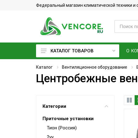
Федеральный магазин климатической техники и
О К
КАТАЛОГ ТОВАРОВ
Кондиционеры
Каталог
Вентиляционное оборудование
Центробежные вен
Фреон
Вентиляционное оборудование
Очистители воздуха
Категории
Увлажнители воздуха
Приточные установки
Мойки воздуха
Тион (Россия)
Водонагреватели
2vv