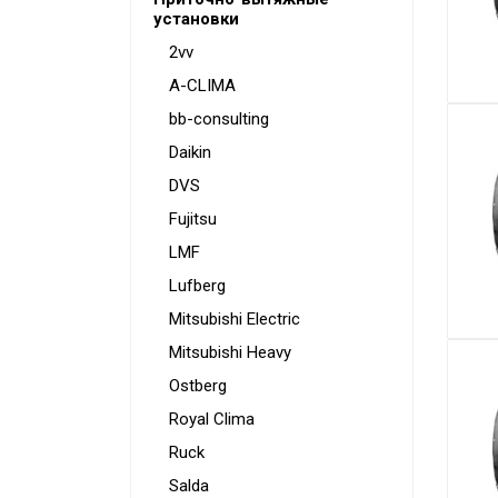
установки
Аксессуары
2vv
A-CLIMA
bb-consulting
Daikin
DVS
Fujitsu
LMF
Lufberg
Mitsubishi Electric
Mitsubishi Heavy
Ostberg
Royal Clima
Ruck
Salda