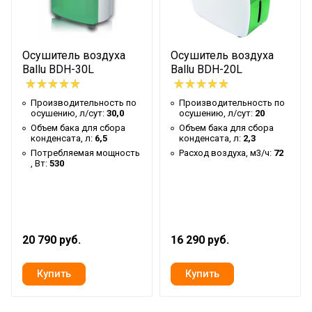
Рабочий ток, А
2,5
Расход воздуха, м3/ч
210
Осушитель воздуха
Осушитель воздуха
Ballu BDH-30L
Ballu BDH-20L
Уровень шума, дБ(А)
45
Производительность по
Производительность по
Хладагент
R410A
осушению, л/сут:
30,0
осушению, л/сут:
20
Объем бака для сбора
Объем бака для сбора
конденсата, л:
6,5
конденсата, л:
2,3
Размеры прибора, мм
390x612x274
Потребляемая мощность
Расход воздуха, м3/ч:
72
, Вт:
530
Вес нетто, кг
14,5
Размеры в упаковке, мм
420x680x304
20 790 руб.
16 290 руб.
Вес брутто, кг
16,5
Рекомендуемая площадь, м2
15-30