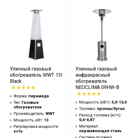
пропан/бутан/
Топливо
магистральный газ
подключение баллонов от 5-
Баллон
27 л
Диаметр обогрева
6,0
(м)
Высота (мм)
2360
Площадь обогрева
до 30 кв.м
Уличный газовый
Уличный газовый
Масса нетто (кг)
28
обогреватель WWT 13I
инфракрасный
Black
обогреватель
NEOCLIMA 09HW-B
Форма:
пирамида
Мощность (кВт):
5,0-13,0
Тип:
Газовые
обогреватели
Топливо:
пропан/бутан
Производитель:
WWT
Расход топлива (кг/ч):
0,4-0,87
Мощность, кВт:
13
Материал:
Регулировка мощности:
нержавеющая сталь
есть
Система поджига: